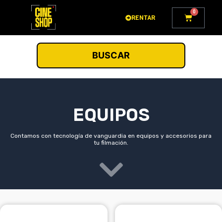
Ir
0
Carrito
al
RENTAR
contenido
BUSCAR
EQUIPOS
Contamos con tecnología de vanguardia en equipos y accesorios para
tu filmación.
Este
Rango