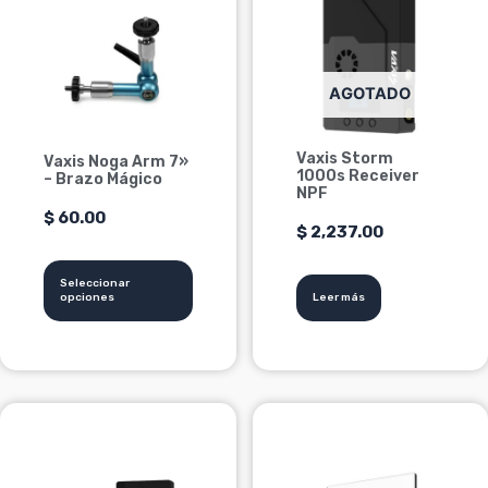
tiene
múltiples
variantes.
Las
AGOTADO
opciones
se
Vaxis Storm
Vaxis Noga Arm 7»
pueden
1000s Receiver
– Brazo Mágico
elegir
NPF
en
$
60.00
$
2,237.00
la
página
Seleccionar
de
opciones
Leer más
producto