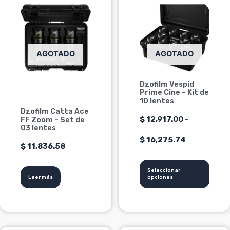
producto
tiene
de
múltiples
precios:
variantes.
Las
desde
AGOTADO
AGOTADO
opciones
se
$ 12,917.00
Dzofilm Vespid
pueden
Prime Cine – Kit de
hasta
elegir
10 lentes
en
Dzofilm Catta Ace
$ 16,275.7
$
12,917.00
-
FF Zoom – Set de
la
03 lentes
página
$
16,275.74
$
11,836.58
de
producto
Seleccionar
Leer más
opciones