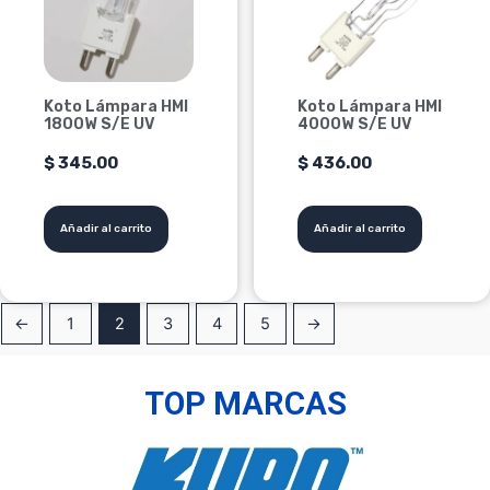
Koto Lámpara HMI
Koto Lámpara HMI
1800W S/E UV
4000W S/E UV
$
345.00
$
436.00
Añadir al carrito
Añadir al carrito
←
1
2
3
4
5
→
TOP MARCAS
Las mejores marcas del mercado en un solo lugar.