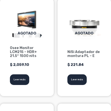
AGOTADO
AGOTADO
Osee Monitor
LCM215 – HDR+
NiSi Adaptador de
21.5″ 1500 nits
montura PL – E
$
2,059.10
$
221.84
Leer más
Leer más