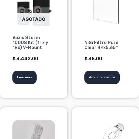
AGOTADO
Vaxis Storm
1000S Kit (1Tx y
NiSi Filtro Pure
1Rx) V-Mount
Clear 4»x5.65″
$
3,442.00
$
35.00
Leer más
Añadir al carrito