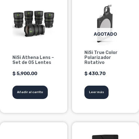
AGOTADO
NiSi True Color
NiSi Athena Lens –
Polarizador
Set de 05 Lentes
Rotativo
$
5,900.00
$
430.70
Añadir al carrito
Leer más
Este
producto