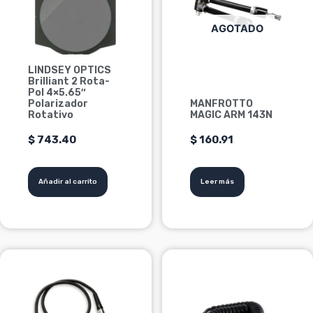
AGOTADO
LINDSEY OPTICS
Brilliant 2 Rota-
Pol 4×5.65″
Polarizador
MANFROTTO
Rotativo
MAGIC ARM 143N
$
743.40
$
160.91
Añadir al carrito
Leer más