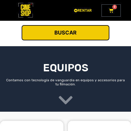
Ir
0
Carrito
al
RENTAR
contenido
BUSCAR
EQUIPOS
Contamos con tecnología de vanguardia en equipos y accesorios para
tu filmación.