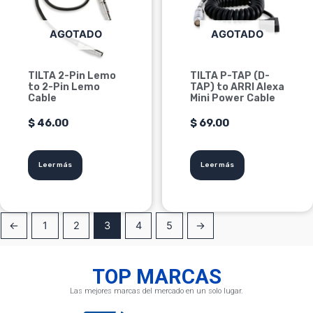
AGOTADO
AGOTADO
TILTA 2-Pin Lemo
TILTA P-TAP (D-
to 2-Pin Lemo
TAP) to ARRI Alexa
Cable
Mini Power Cable
$
46.00
$
69.00
Leer más
Leer más
←
1
2
3
4
5
→
TOP MARCAS
Las mejores marcas del mercado en un solo lugar.