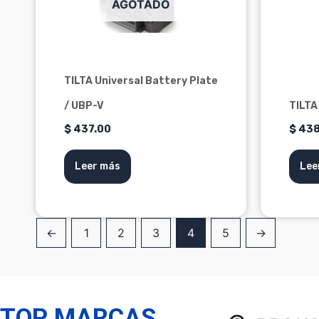
AGOTADO
TILTA Universal Battery Plate
/ UBP-V
TILTA
$
437.00
$
438
Leer más
Lee
←
1
2
3
4
5
→
TOP MARCAS