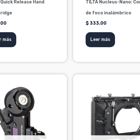
 Quick Release Hand
TILTA Nucleus-Nano: Co
Bridge
de foco inalámbrico
.00
$
333.00
r más
Leer más