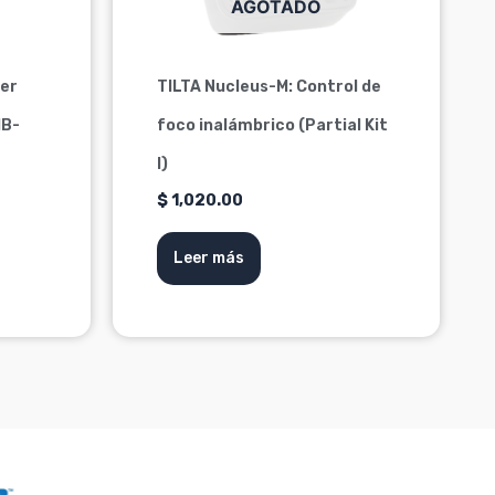
AGOTADO
ber
TILTA Nucleus-M: Control de
MB-
foco inalámbrico (Partial Kit
I)
$
1,020.00
Leer más