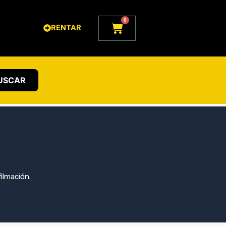
0
Carrito
RENTAR
USCAR
ilmación.