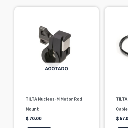
Este
prod
tiene
múlti
varia
Las
opci
se
AGOTADO
pued
elegir
en
la
págin
TILTA Nucleus-M Motor Rod
TILTA
de
Mount
Cable
prod
$
70.00
$
57.