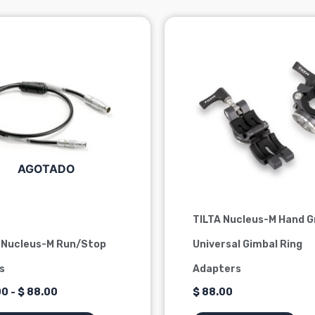
Rango
de
ucto
precios:
desde
$ 57.00
ples
hasta
ntes.
$ 88.00
ones
AGOTADO
en
TILTA Nucleus-M Hand G
a
 Nucleus-M Run/Stop
Universal Gimbal Ring
s
Adapters
ucto
00
-
$
88.00
$
88.00