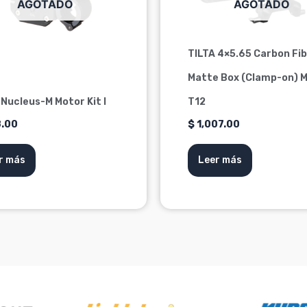
AGOTADO
AGOTADO
TILTA 4×5.65 Carbon Fi
Matte Box (Clamp-on) 
 Nucleus-M Motor Kit I
T12
.00
$
1,007.00
r más
Leer más