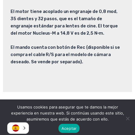
El motor tiene acoplado un engranaje de 0,8 mod,
35 dientes y 32 pasos, que es el tamaño de
engranaje estándar para lentes de cine. El torque
del motor Nucleus-M a 14,8 V es de 2,5 N·m.
El mando cuenta con botón de Rec (disponible si se
compra el cable R/S para el modelo de cámara
deseado. Se vende por separado).
Usamos cookies para asegurar que te damos la mejor
Copyright © 2026
experiencia en nuestra web. Si continúas usando este sitio,
Atomica | Crew & Equipment Rental House.
asumiremos que estás de acuerdo con ello.
Aceptar