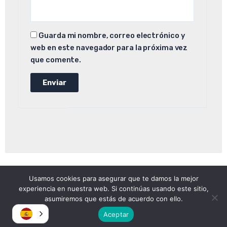
Guarda mi nombre, correo electrónico y
web en este navegador para la próxima vez
que comente.
Usamos cookies para asegurar que te damos la mejor
Copyright © 2026
experiencia en nuestra web. Si continúas usando este sitio,
Atomica | Crew & Equipment Rental House.
asumiremos que estás de acuerdo con ello.
Aceptar