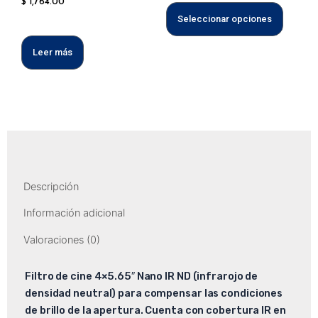
Las
$
1,764.00
opcion
Seleccionar opciones
se
Leer más
puede
elegir
en
la
página
de
produc
Descripción
Información adicional
Valoraciones (0)
Filtro de cine 4×5.65″ Nano IR ND (infrarojo de
densidad neutral) para compensar las condiciones
de brillo de la apertura. Cuenta con cobertura IR en