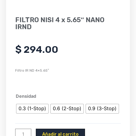
FILTRO NISI 4 x 5.65″ NANO
IRND
$
294.00
Filtro IR ND 4×5.65″
FILTRO
Densidad
NISI
0.3 (1-Stop)
0.6 (2-Stop)
0.9 (3-Stop)
4
x
5.65"
NANO
Añadir al carrito