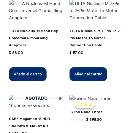
TILTA Nucleus-M Hand Grip
TILTA Nucleus-M 7-Pin To 7-
Universal Gimbal Ring
Pin Motor To Motor
Adapters
Connection Cable
$
88.00
$
117.00
Añadir al carrito
Añadir al carrito
El
El
Este
AGOTADO
precio
precio
¡Oferta!
¡Oferta!
produc
original
actual
Fxlion Nano Three
tiene
era:
es:
$ 500.00.
$ 395.30.
OSEE Megamon 15 HDR
múltipl
$
500.00
$
395.30
1000nits V-Mount Kit
variant