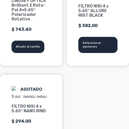
LINDSEY OPTICS
Brilliant 2 Rota-
FILTRO NISI 4 x
se
Pol 4×5.65″
5.65″ ALLURE
pueden
Polarizador
MIST BLACK
Rotativo
elegir
$
382.00
en
$
743.40
la
página
Seleccionar
Añadir al carrito
opciones
de
producto
Este
producto
AGOTADO
tiene
múltiples
variantes.
FILTRO NISI 4 x
5.65″ NANO IRND
Las
opciones
$
294.00
se