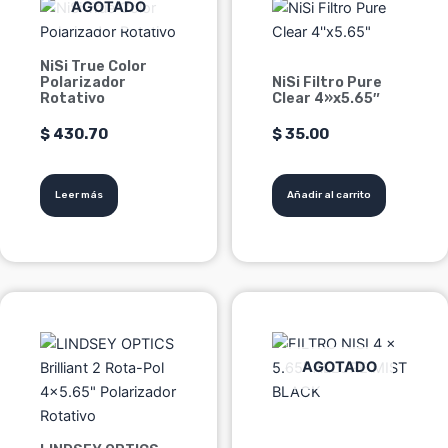
AGOTADO
NiSi True Color
Polarizador
NiSi Filtro Pure
Rotativo
Clear 4»x5.65″
$
430.70
$
35.00
Leer más
Añadir al carrito
Este
producto
tiene
AGOTADO
múltiples
variantes.
Las
opciones