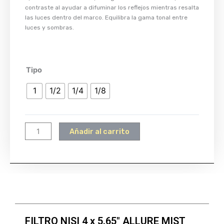
contraste al ayudar a difuminar los reflejos mientras resalta
las luces dentro del marco. Equilibra la gama tonal entre
luces y sombras.
FILTRO
Tipo
NISI
1
1/2
1/4
1/8
4
x
5.65"
ALLURE
Añadir al carrito
MIST
BLACK
cantidad
FILTRO NISI 4 x 5.65″ ALLURE MIST