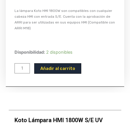
La lámpara Koto HMI 1800W son compatibles con cualquier
cabeza HMI con entrada S/E. Cuenta con la aprobación de
ARRI para ser utilizadas en sus equipos HMI (Compatible con
ARRI M18)
Koto
Disponibilidad:
2 disponibles
Lámpara
HMI
Añadir al carrito
1800W
S/E
UV
cantidad
Koto Lámpara HMI 1800W S/E UV