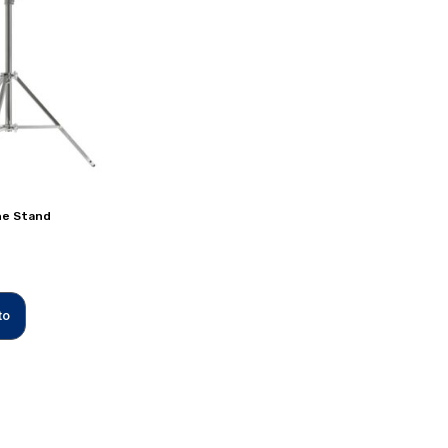
ne Stand
to