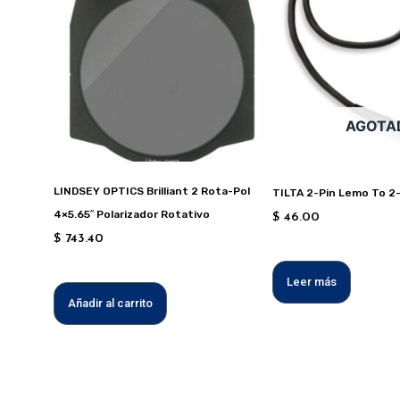
AGOTA
LINDSEY OPTICS Brilliant 2 Rota-Pol
TILTA 2-Pin Lemo To 2
4×5.65″ Polarizador Rotativo
$
46.00
$
743.40
Leer más
Añadir al carrito