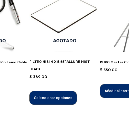
múltiples
variantes.
Las
opciones
se
DO
AGOTADO
pueden
elegir
en
FILTRO NISI 4 X 5.65″ ALLURE MIST
-Pin Lemo Cable
KUPO Master Ci
la
BLACK
$
350.00
página
$
382.00
de
producto
Añadir al carri
Seleccionar opciones