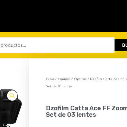
B
Inicio
/
Equipos
/
Ópticas
/ Dzofilm Catta Ace FF 
Set de 03 lentes
Dzofilm Catta Ace FF Zoo
Set de 03 lentes