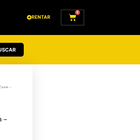
0
Carrito
RENTAR
USCAR
Zoom –
m –