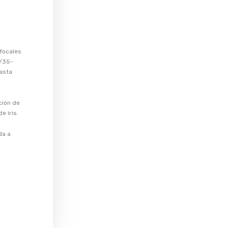
 focales
5/35-
asta
ción de
e iris.
da a