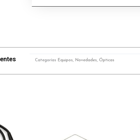
lentes
Categorías
Equipos
,
Novedades
,
Ópticas
Este
producto
tiene