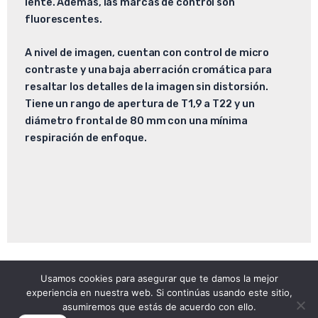
lente. Además, las marcas de control son
fluorescentes.
A nivel de imagen, cuentan con control de micro
contraste y una baja aberración cromática para
resaltar los detalles de la imagen sin distorsión.
Tiene un rango de apertura de T1,9 a T22 y un
diámetro frontal de 80 mm con una mínima
respiración de enfoque.
Usamos cookies para asegurar que te damos la mejor
Copyright © 2026
experiencia en nuestra web. Si continúas usando este sitio,
Atomica | Crew & Equipment Rental House.
asumiremos que estás de acuerdo con ello.