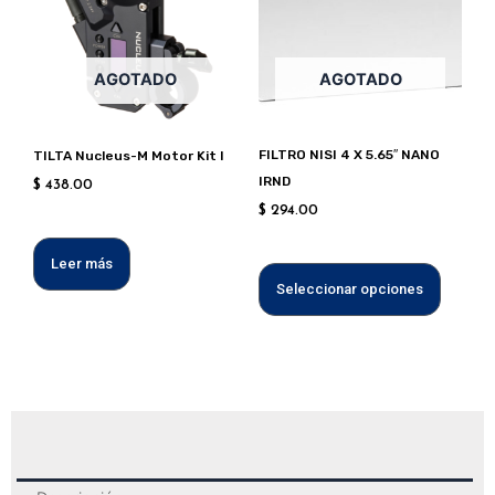
múltipl
variant
Las
AGOTADO
AGOTADO
opcion
se
puede
FILTRO NISI 4 X 5.65″ NANO
TILTA Nucleus-M Motor Kit I
elegir
IRND
$
438.00
en
$
294.00
la
página
Leer más
de
Seleccionar opciones
produc