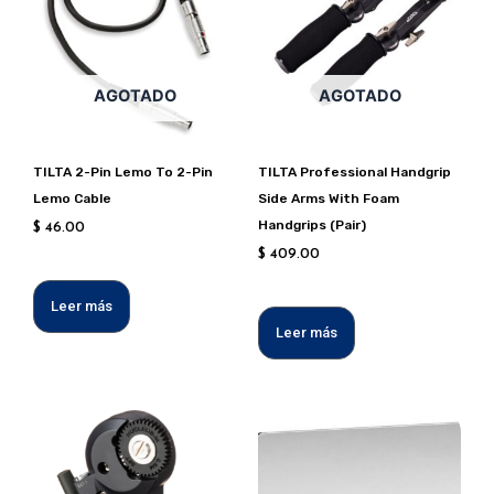
AGOTADO
AGOTADO
TILTA 2-Pin Lemo To 2-Pin
TILTA Professional Handgrip
Lemo Cable
Side Arms With Foam
Handgrips (Pair)
$
46.00
$
409.00
Leer más
Leer más
Este
produc
tiene