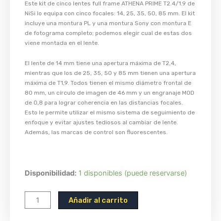
Este kit de cinco lentes full frame ATHENA PRIME T2.4/1.9 de
NiSi lo equipa con cinco focales: 14, 25, 35, 50, 85 mm. El kit
incluye una montura PL y una montura Sony con montura E
de fotograma completo; podemos elegir cual de estas dos
viene montada en el lente.
El lente de 14 mm tiene una apertura máxima de T2,4,
mientras que los de 25, 35, 50 y 85 mm tienen una apertura
máxima de T1,9. Todos tienen el mismo diámetro frontal de
80 mm, un círculo de imagen de 46 mm y un engranaje MOD
de 0,8 para lograr coherencia en las distancias focales.
Esto le permite utilizar el mismo sistema de seguimiento de
enfoque y evitar ajustes tediosos al cambiar de lente.
Además, las marcas de control son fluorescentes.
NiSi
Disponibilidad:
1 disponibles (puede reservarse)
Athena
Lens
Añadir al carrito
-
Set