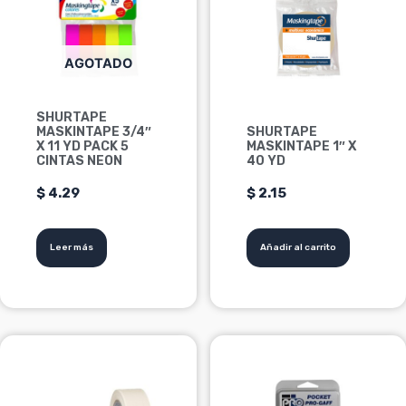
AGOTADO
SHURTAPE
MASKINTAPE 3/4″
SHURTAPE
X 11 YD PACK 5
MASKINTAPE 1″ X
CINTAS NEON
40 YD
$
4.29
$
2.15
Leer más
Añadir al carrito
Este
producto
tiene