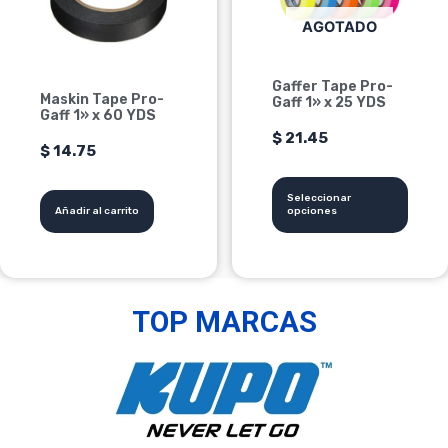
Las
AGOTADO
opciones
se
Gaffer Tape Pro-
pueden
Maskin Tape Pro-
Gaff 1» x 25 YDS
elegir
Gaff 1» x 60 YDS
$
21.45
en
$
14.75
la
página
Seleccionar
de
Añadir al carrito
opciones
producto
TOP MARCAS
Las mejores marcas del mercado en un solo lugar.