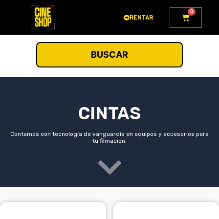
Ir
0
Carrito
al
RENTAR
contenido
BUSCAR
CINTAS
Contamos con tecnología de vanguardia en equipos y accesorios para
tu filmación.