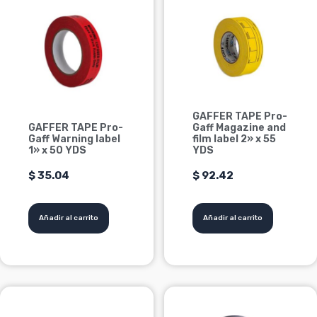
GAFFER TAPE Pro-
GAFFER TAPE Pro-
Gaff Magazine and
Gaff Warning label
film label 2» x 55
1» x 50 YDS
YDS
$
35.04
$
92.42
Añadir al carrito
Añadir al carrito
Este
Este
Rango
producto
producto