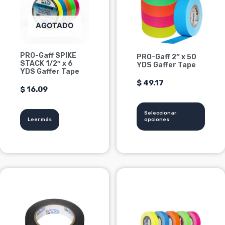
variantes.
Las
AGOTADO
opciones
se
PRO-Gaff SPIKE
PRO-Gaff 2″ x 50
pueden
STACK 1/2″ x 6
YDS Gaffer Tape
elegir
YDS Gaffer Tape
en
$
49.17
$
16.09
la
página
Seleccionar
de
Leer más
opciones
producto
Este
producto
tiene
múltiples
variantes.