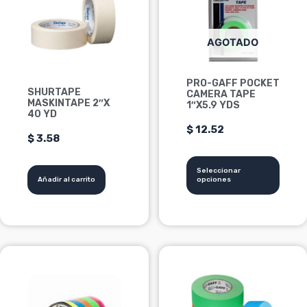
múltiples
variantes.
Las
AGOTADO
opciones
se
PRO-GAFF POCKET
pueden
SHURTAPE
CAMERA TAPE
elegir
MASKINTAPE 2″X
1″X5.9 YDS
40 YD
en
$
12.52
la
$
3.58
página
de
Seleccionar
Añadir al carrito
opciones
producto
Este
producto
tiene
múltiples