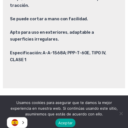
tracción.
Se puede cortar a mano con facilidad.
Apto para uso en exteriores, adaptable a
superficies irregulares.
Especificación: A-A-1568A; PPP-T-60E, TIPO IV,
CLASE 1
Usamos cookies para asegurar que te damos la mejor
Copyright © 2026
experiencia en nuestra web. Si continúas usando este sitio,
Atomica | Crew & Equipment Rental House.
asumiremos que estás de acuerdo con ello.
Aceptar