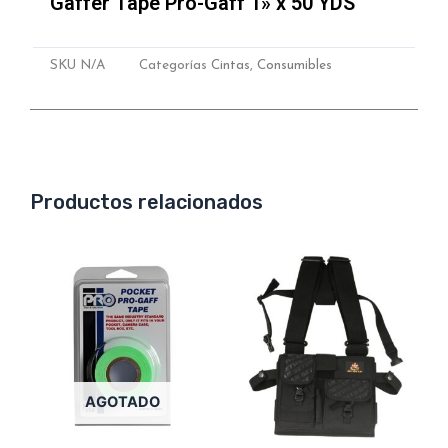
Gaffer Tape Pro-Gaff 1» x 50 YDS
SKU
N/A
Categorías
Cintas
,
Consumibles
Productos relacionados
Este
producto
tiene
múltiples
variantes.
Las
AGOTADO
opciones
se