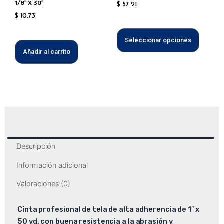
1/8″ X 30″
$
57.21
en
$
10.73
la
página
Seleccionar opciones
de
Añadir al carrito
produc
Descripción
Información adicional
Valoraciones (0)
Cinta profesional de tela de alta adherencia de 1″ x
50 yd, con buena resistencia a la abrasión y