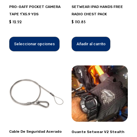
pueden
PRO-GAFF POCKET CAMERA
SETWEAR IPAD HANDS FREE
elegir
TAPE 1″X5.9 YDS
RADIO CHEST PACK
en
$
12.52
$
110.85
la
página
de
Seleccionar opciones
Añadir al carrito
producto
Este
produc
tiene
múltipl
variant
Las
opcion
se
puede
Cable De Seguridad Acerado
Guante Setwear V2 Stealth
elegir