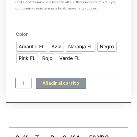
Cinta profesional de tela de alta adherencia de 1″ x 25 yd,
con buena resistencia a la abrasión y tracción.
Gaffer
Color
Tape
Amarillo FL
Azul
Naranja FL
Negro
Pro-
Gaff
Pink FL
Rojo
Verde FL
1''
x
50
Añadir al carrito
YDS
cantidad