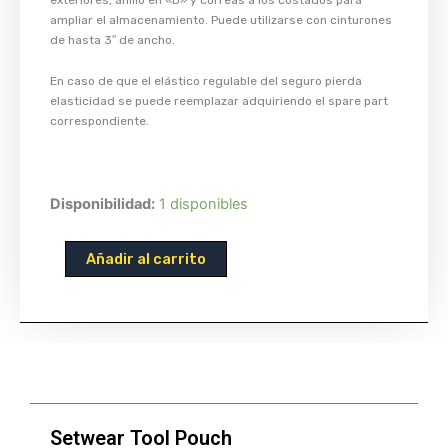
ampliar el almacenamiento. Puede utilizarse con cinturones
de hasta 3″ de ancho.
En caso de que el elástico regulable del seguro pierda
elasticidad se puede reemplazar adquiriendo el spare part
correspondiente.
Setwear
Disponibilidad:
1 disponibles
Tool
Pouch
Añadir al carrito
cantidad
Setwear Tool Pouch