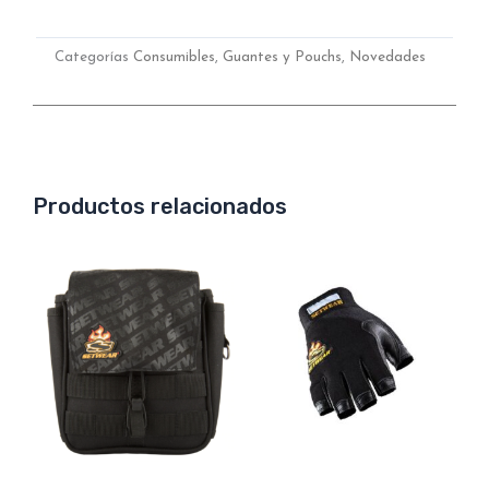
Categorías
Consumibles
,
Guantes y Pouchs
,
Novedades
Productos relacionados
Este
produc
tiene
múltipl
variant
Las
opcion
se
puede