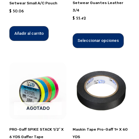
Setwear Guantes Leather
Setwear Small A/C Pouch
elegir
3/4
$
50.06
en
$
55.42
la
página
Añadir al carrito
de
Seleccionar opciones
produc
AGOTADO
PRO-Gaff SPIKE STACK 1/2″ X
Maskin Tape Pro-Gaff 1» X 60
6 YDS Gaffer Tape
YDS