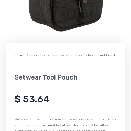
Inicio
/
Consumibles
/
Guantes y Pouchs
/ Setwear Tool Pouch
Setwear Tool Pouch
$
53.64
Setwear Tool Pouch, este estuche esta diseñado con broche
silencioso, cuenta con 4 bolsillos interiores y 3 bolsillos
exteriores, anillo en «D» y correas a los costados para