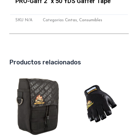
PRO-Gaff 2″ x 50 YDS Gaffer Tape
SKU
N/A
Categorías
Cintas
,
Consumibles
Productos relacionados
Este
produc
tiene
múltipl
variant
Las
opcion
se