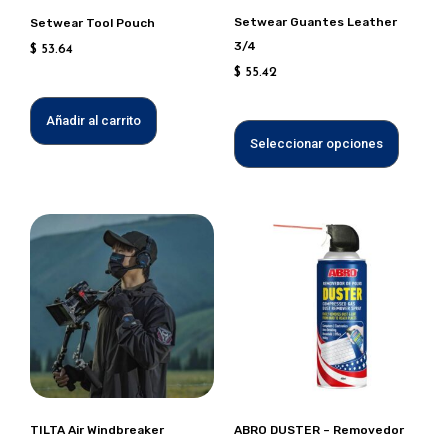
puede
Setwear Guantes Leather
Setwear Tool Pouch
elegir
3/4
$
53.64
en
$
55.42
la
página
Añadir al carrito
de
Seleccionar opciones
produc
Este
producto
tiene
múltiples
variantes.
Las
opciones
se
pueden
TILTA Air Windbreaker
ABRO DUSTER – Removedor
elegir