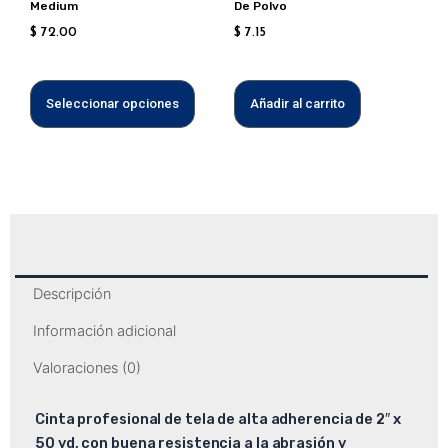
Medium
De Polvo
en
$
72.00
$
7.15
la
página
de
Seleccionar opciones
Añadir al carrito
producto
Descripción
Información adicional
Valoraciones (0)
Cinta profesional de tela de alta adherencia de 2″ x
50 yd, con buena resistencia a la abrasión y