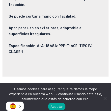
tracción.
Se puede cortar a mano con facilidad.
Apto para uso en exteriores, adaptable a
superficies irregulares.
Especificación: A-A-1568A; PPP-T-60E, TIPO IV,
CLASE 1
Usamos cookies para asegurar que te damos la mejor
Copyright © 2026
experiencia en nuestra web. Si continúas usando este sitio,
Atomica | Crew & Equipment Rental House.
asumiremos que estás de acuerdo con ello.
Aceptar