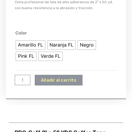
Cinta profesional de tela de alta adherencia de 2″ x 50 yd,
con buena resistencia a la abrasión y tracción.
PRO-
Color
Gaff
Amarillo FL
Naranja FL
Negro
2"
x
Pink FL
Verde FL
50
YDS
Gaffer
Añadir al carrito
Tape
cantidad