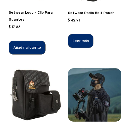
Setwear Logo – Clip Para
Setwear Radio Belt Pouch
Guantes
$
42.91
$
17.88
Leer más
Añadir al carrito
Este
produc
tiene
múltipl
variant
Las
opcion
se
puede