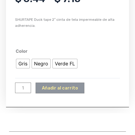
de
precios:
desde
SHURTAPE Duck tape 2″ cinta de tela impermeable de alta
$ 6.44
adherencia.
hasta
$ 7.15
SHURTAPE
Color
DUCK
Gris
Negro
Verde FL
TAPE
2"
cantidad
Añadir al carrito