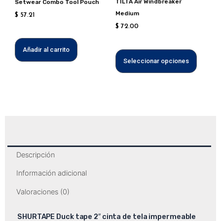
TILTA Air Windbreaker
Setwear Combo Tool Pouch
elegir
Medium
$
57.21
en
$
72.00
la
página
Añadir al carrito
de
Seleccionar opciones
produc
Descripción
Información adicional
Valoraciones (0)
SHURTAPE Duck tape 2″ cinta de tela impermeable