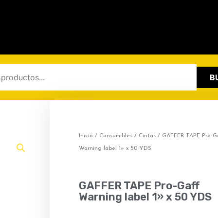
B
Inicio
/
Consumibles
/
Cintas
/ GAFFER TAPE Pro-G
Warning label 1» x 50 YDS
GAFFER TAPE Pro-Gaff
Warning label 1» x 50 YDS