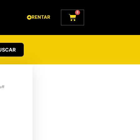
0
Carrito
RENTAR
USCAR
aff