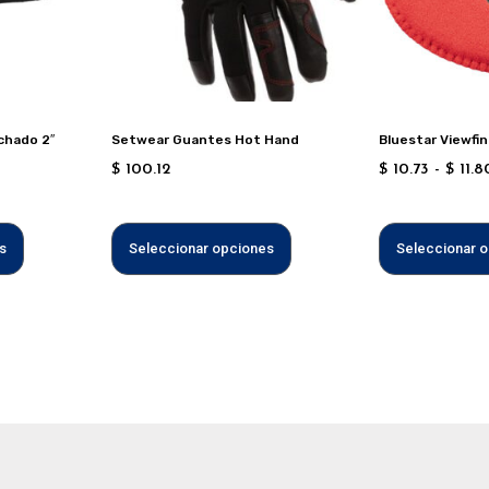
opciones
opciones
se
se
pueden
pueden
elegir
elegir
en
en
chado 2″
Setwear Guantes Hot Hand
Bluestar Viewfi
la
la
$
100.12
$
10.73
-
$
11.8
página
página
de
de
producto
producto
s
Seleccionar opciones
Seleccionar 