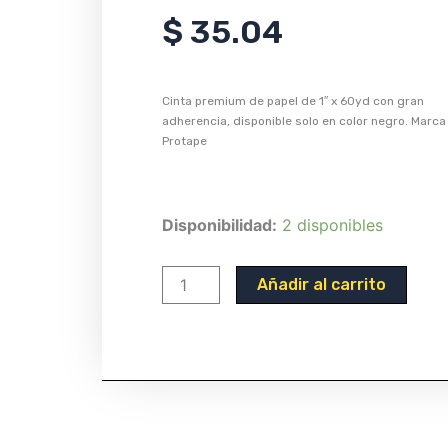
$
35.04
Cinta premium de papel de 1″ x 60yd con gran
adherencia, disponible solo en color negro. Marca
Protape
GAFFER
Disponibilidad:
2 disponibles
TAPE
Pro-
Añadir al carrito
Gaff
Warning
label
1''
x
50