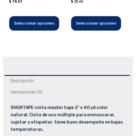
$
78.67
$
21.45
la
la
página
página
de
de
Seleccionar opciones
Seleccionar opciones
producto
produc
Descripción
Valoraciones (0)
SHURTAPE cinta maskin tape 2″ x 40 yd color
natural. Cinta de uso múltiple para enmascarar,
sujetar y etiquetar, tiene buen desempeño en bajas
temperaturas.