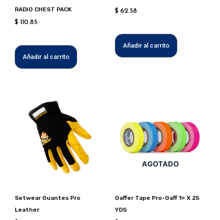
RADIO CHEST PACK
$
62.58
$
110.85
Añadir al carrito
Añadir al carrito
Este
Este
producto
produc
tiene
tiene
múltiples
múltipl
variantes.
variant
Las
Las
AGOTADO
opciones
opcion
se
se
pueden
puede
Setwear Guantes Pro
Gaffer Tape Pro-Gaff 1» X 25
elegir
elegir
Leather
YDS
en
en