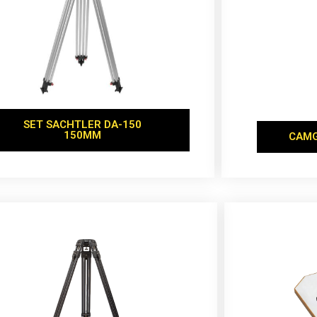
SET SACHTLER DA-150
150MM
CAMG