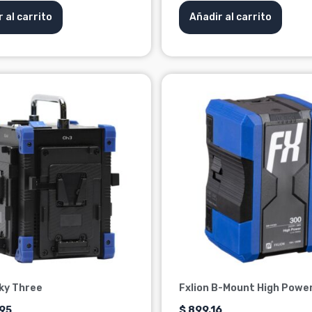
 al carrito
Añadir al carrito
Sky Three
Fxlion B-Mount High Powe
.95
$
899.16