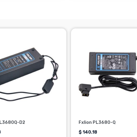
PL3680Q-D2
Fxlion PL3680-Q
8
$
140.18