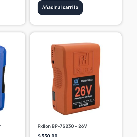
Añadir al carrito
r
Fxlion BP-7S230 – 26V
$
550.00