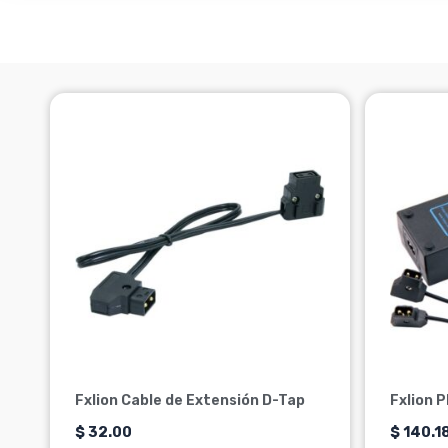
Fxlion Cable de Extensión D-Tap
Fxlion 
$
32.00
$
140.1