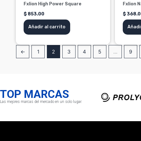
Fxlion High Power Square
Fxlion 
$
853.00
$
368.0
Añadir al carrito
Añadir
←
1
2
3
4
5
…
9
TOP MARCAS
Las mejores marcas del mercado en un solo lugar.