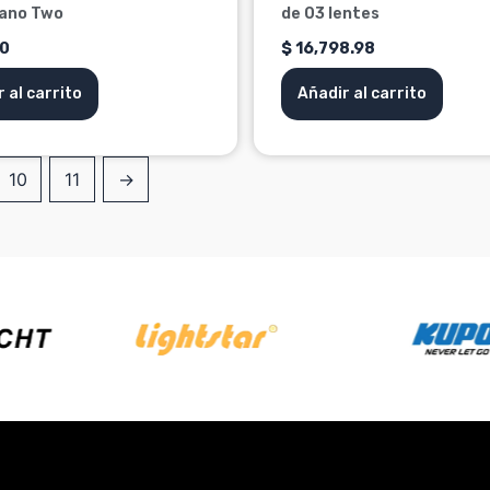
Nano Two
de 03 lentes
0
$
16,798.98
 al carrito
Añadir al carrito
10
11
→