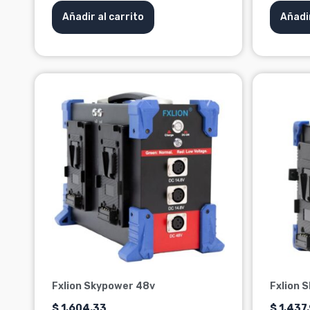
Añadir al carrito
Añadir
Fxlion Skypower 48v
Fxlion 
$
1,604.33
$
1,437