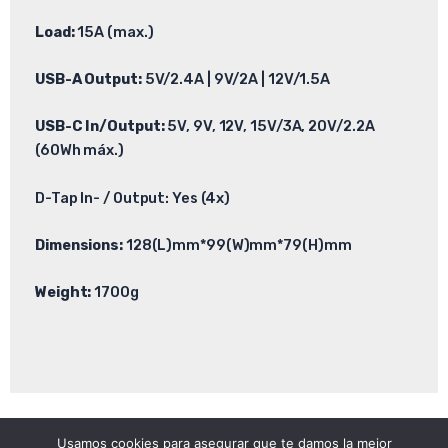
Load:
15A (max.)
USB-A Output:
5V/2.4A | 9V/2A | 12V/1.5A
USB-C In/Output:
5V, 9V, 12V, 15V/3A, 20V/2.2A
(60Wh máx.)
D-Tap In- / Output: Yes (4x)
Dimensions:
128(L)mm*99(W)mm*79(H)mm
Weight:
1700g
Usamos cookies para asegurar que te damos la mejor