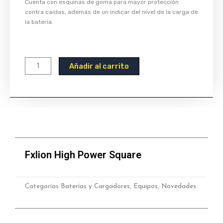
Cuenta con esquinas de goma para mayor protección
contra caídas, además de un indicar del nivel de la carga de
la batería.
Fxlion
Añadir al carrito
High
Power
Square
cantidad
Fxlion High Power Square
Categorías
Baterías y Cargadores
,
Equipos
,
Novedades