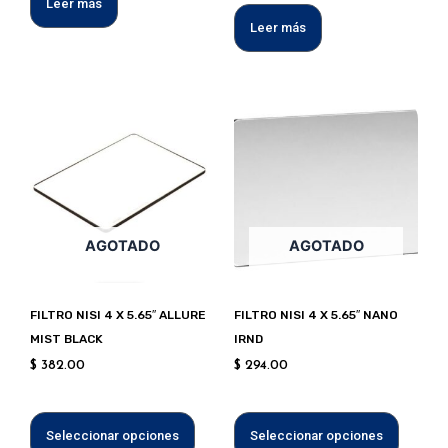
Leer más
Leer más
Este
Este
producto
produc
tiene
tiene
múltiples
múltipl
variantes.
variant
Las
Las
AGOTADO
AGOTADO
opciones
opcion
se
se
pueden
puede
FILTRO NISI 4 X 5.65″ ALLURE
FILTRO NISI 4 X 5.65″ NANO
elegir
elegir
MIST BLACK
IRND
en
en
$
382.00
$
294.00
la
la
página
página
de
de
Seleccionar opciones
Seleccionar opciones
producto
produc