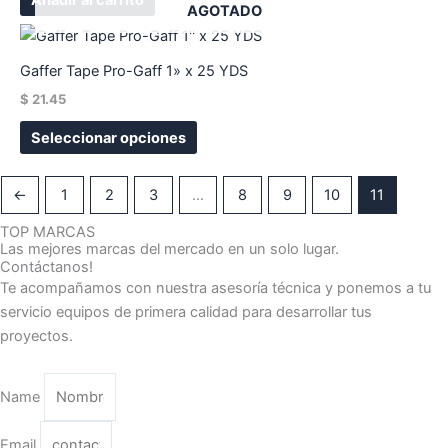
Añadir al carrito
AGOTADO
Este
producto
Gaffer Tape Pro-Gaff 1» x 25 YDS
tiene
$
21.45
múltiples
variantes.
Seleccionar opciones
Las
opciones
←
1
2
3
…
8
9
10
11
se
pueden
TOP MARCAS
Las mejores marcas del mercado en un solo lugar.
elegir
Contáctanos!
en
Te acompañamos con nuestra asesoría técnica y ponemos a tu
la
servicio equipos de primera calidad para desarrollar tus
página
proyectos.
de
producto
Name
Email