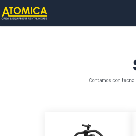
Ir
al
contenido
Contamos con tecnolo