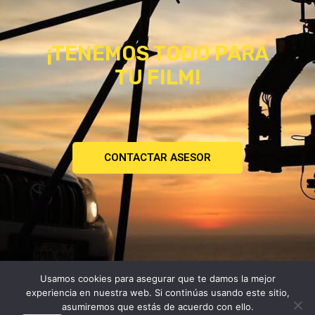
¡TENEMOS TODO PARA
TU FILM!
CONTACTAR ASESOR
Usamos cookies para asegurar que te damos la mejor
Copyright © 2026
experiencia en nuestra web. Si continúas usando este sitio,
Atomica | Crew & Equipment Rental House.
asumiremos que estás de acuerdo con ello.