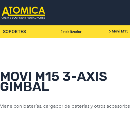
Ir
al
contenido
SOPORTES
Movi M15
Estabilizador
MOVI M15 3-AXIS
GIMBAL
Viene con baterías, cargador de baterías y otros accesorios