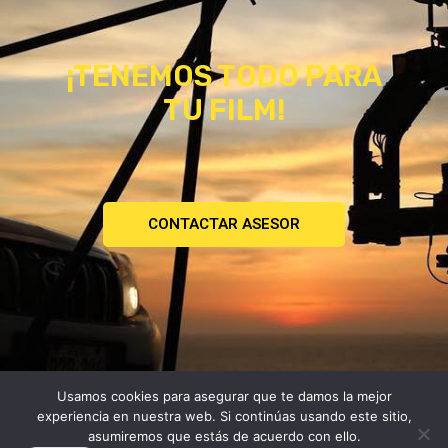
¡TENEMOS TODO PARA
TU FILM!
CONTACTAR ASESOR
Usamos cookies para asegurar que te damos la mejor
Copyright © 2026
experiencia en nuestra web. Si continúas usando este sitio,
Atomica | Crew & Equipment Rental House.
asumiremos que estás de acuerdo con ello.