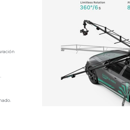
uración
.
onado.