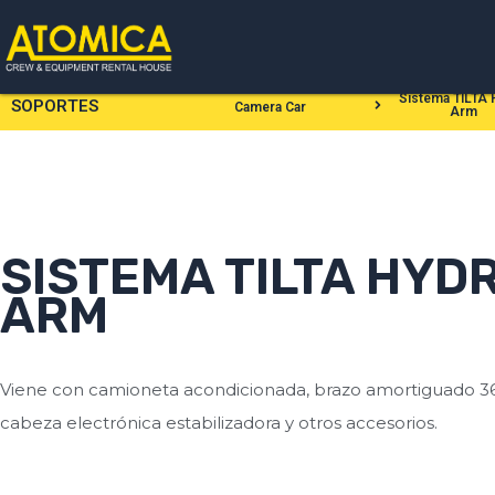
Ir
al
contenido
Sistema TILTA 
SOPORTES
Camera Car
Arm
SISTEMA TILTA HYD
ARM
Viene con camioneta acondicionada, brazo amortiguado 36
cabeza electrónica estabilizadora y otros accesorios.