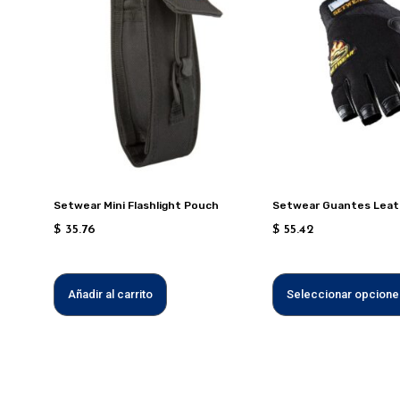
Setwear Mini Flashlight Pouch
Setwear Guantes Leat
$
35.76
$
55.42
Añadir al carrito
Seleccionar opcione