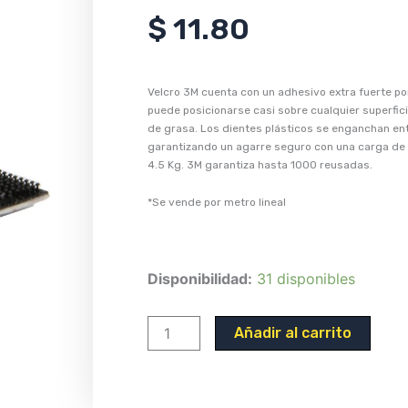
$
11.80
Velcro 3M cuenta con un adhesivo extra fuerte po
puede posicionarse casi sobre cualquier superfici
de grasa. Los dientes plásticos se enganchan ent
garantizando un agarre seguro con una carga de
4.5 Kg. 3M garantiza hasta 1000 reusadas.
*Se vende por metro lineal
VELCRO
Disponibilidad:
31 disponibles
STRONG
3M
Añadir al carrito
DUAL
LOCK
(por