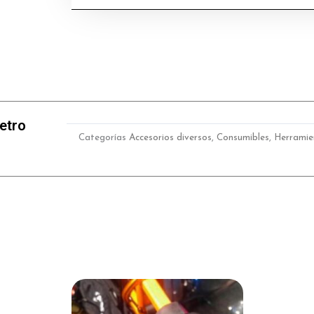
metro
lineal)
cantidad
etro
Categorías
Accesorios diversos
,
Consumibles
,
Herramie
Este
Este
producto
producto