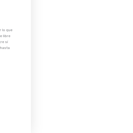
r lo que
e libre
re sí
 hasta