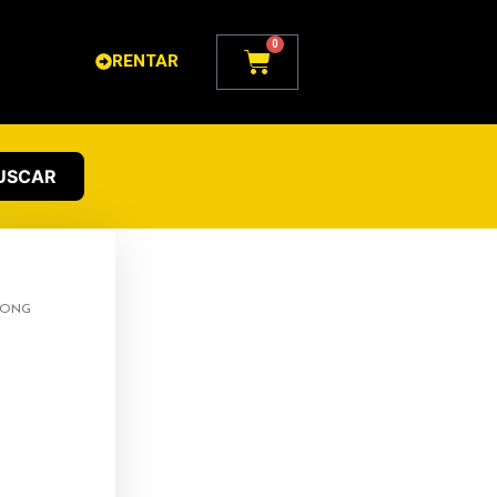
0
Carrito
RENTAR
USCAR
RONG