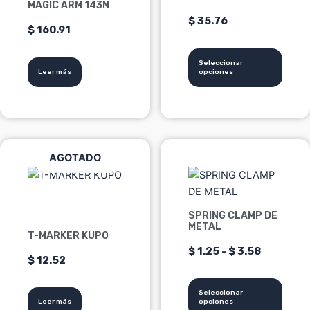
MAGIC ARM 143N
elegir
$
35.76
en
$
160.91
la
página
Seleccionar
Leer más
opciones
de
producto
Este
Rango
AGOTADO
producto
tiene
de
múltiples
precios:
variantes.
SPRING CLAMP DE
METAL
Las
desde
T-MARKER KUPO
opciones
$
1.25
-
$
3.58
$
12.52
se
$ 1.25
pueden
hasta
Seleccionar
elegir
Leer más
opciones