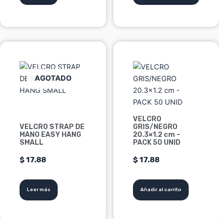
en
$ 3.58
la
página
de
producto
AGOTADO
VELCRO
VELCRO STRAP DE
GRIS/NEGRO
MANO EASY HANG
20.3×1.2 cm –
SMALL
PACK 50 UNID
$
17.88
$
17.88
Leer más
Añadir al carrito