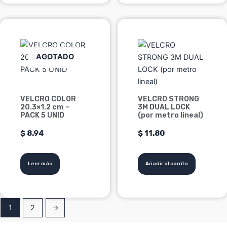
AGOTADO
VELCRO COLOR
VELCRO STRONG
20.3×1.2 cm –
3M DUAL LOCK
PACK 5 UNID
(por metro lineal)
$
8.94
$
11.80
Leer más
Añadir al carrito
1
2
→