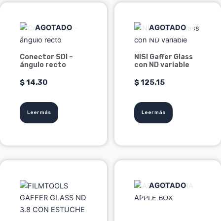
AGOTADO
AGOTADO
Conector SDI –
NISI Gaffer Glass
ángulo recto
con ND variable
$
14.30
$
125.15
Leer más
Leer más
Este
producto
AGOTADO
tiene
múltiples
variantes.