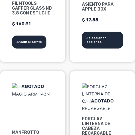
Las
FILMTOOLS
ASIENTO PARA
GAFFER GLASS ND
APPLE BOX
opciones
3.8 CON ESTUCHE
se
$
17.88
$
160.91
pueden
elegir
en
Seleccionar
Añadir al carrito
opciones
la
página
de
producto
Este
producto
AGOTADO
tiene
múltiples
AGOTADO
variantes.
Las
opciones
FORCLAZ
LINTERNA DE
se
CABEZA
pueden
MANFROTTO
RECARGABLE