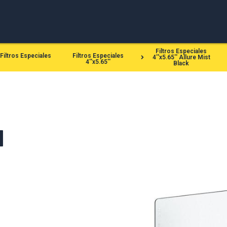
Filtros Especiales
Filtros Especiales
Filtros Especiales
4''x5.65'' Allure Mist
4''x5.65''
Black
I