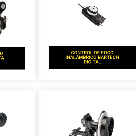
CONTROL DE FOCO
CO
INALÁMBRICO BARTECH
TA
DIGITAL