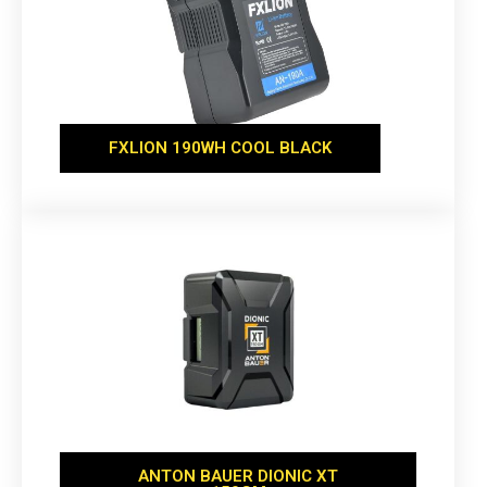
FXLION 190WH COOL BLACK
ANTON BAUER DIONIC XT