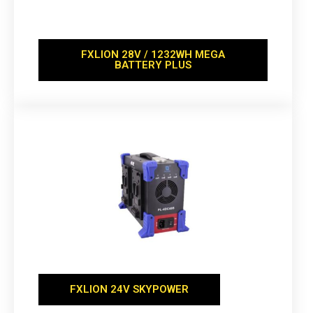
FXLION 28V / 1232WH MEGA
BATTERY PLUS
FXLION 24V SKYPOWER