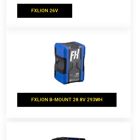
FXLION 26V
FXLION B-MOUNT 28.8V 293WH