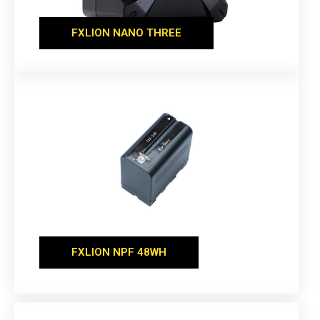
FXLION NANO THREE
FXLION NPF 48WH