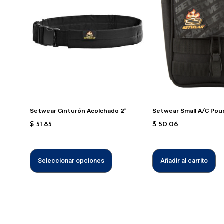
tiene
múltiples
variantes.
Las
opciones
se
pueden
elegir
en
Setwear Cinturón Acolchado 2″
Setwear Small A/C Pou
la
$
51.85
$
50.06
página
de
producto
Seleccionar opciones
Añadir al carrito