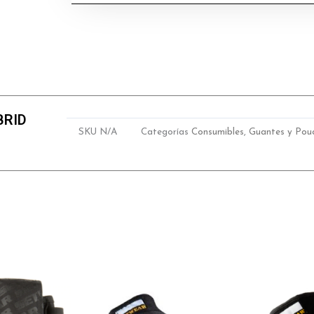
BRID
SKU
N/A
Categorías
Consumibles
,
Guantes y Pou
Este
producto