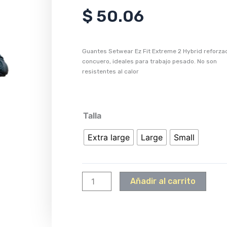
$
50.06
Guantes Setwear Ez Fit Extreme 2 Hybrid reforza
concuero, ideales para trabajo pesado. No son
resistentes al calor
Setwear
Talla
Guantes
Extra large
Large
Small
EZ
FIT
EXTREME
2
Añadir al carrito
HYBRID
GLOVE
cantidad