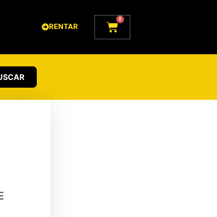
0
Carrito
RENTAR
USCAR
E