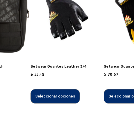
tiene
múltiples
variantes.
Las
opciones
se
pueden
elegir
en
ch
Setwear Guantes Leather 3/4
Setwear Guante
la
$
55.42
$
78.67
página
de
producto
Seleccionar opciones
Seleccionar 