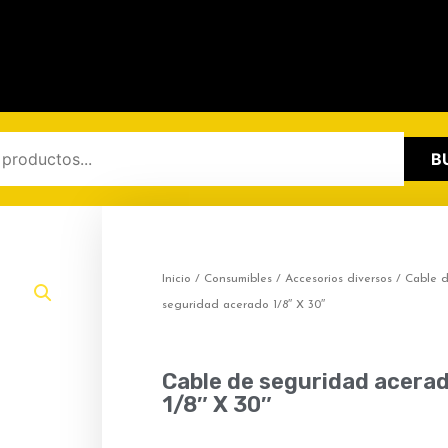
B
Inicio
/
Consumibles
/
Accesorios diversos
/ Cable 
seguridad acerado 1/8″ X 30″
Cable de seguridad acera
1/8″ X 30″