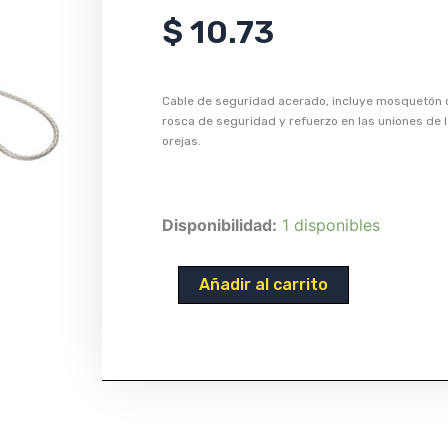
$
10.73
Cable de seguridad acerado, incluye mosquetón 
rosca de seguridad y refuerzo en las uniones de 
orejas.
Cable
Disponibilidad:
1 disponibles
de
seguridad
Añadir al carrito
acerado
1/8"
X
30"
cantidad