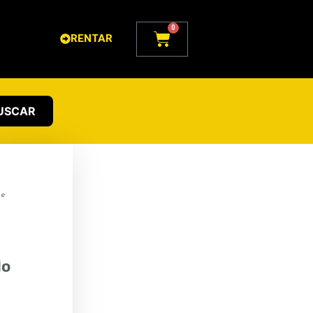
0
Carrito
RENTAR
USCAR
de
do