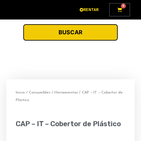
Ir
0
Carrito
RENTAR
al
contenido
BUSCAR
Inicio
/
Consumibles
/
Herramientas
/ CAP – IT – Cobertor de
Plástico
CAP – IT – Cobertor de Plástico