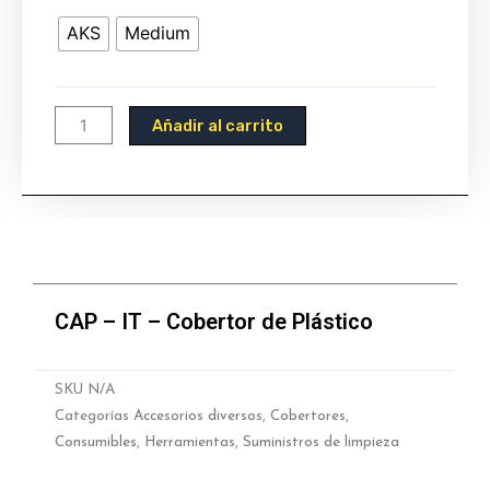
-
AKS
Medium
IT
-
Cobertor
de
Añadir al carrito
Plástico
cantidad
CAP – IT – Cobertor de Plástico
SKU
N/A
Categorías
Accesorios diversos
,
Cobertores
,
Consumibles
,
Herramientas
,
Suministros de limpieza