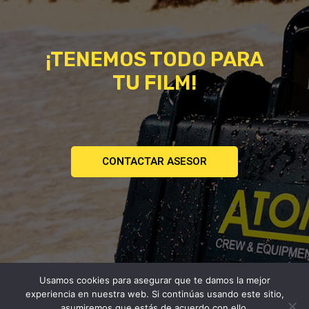
¡TENEMOS TODO PARA
TU FILM!
CONTACTAR ASESOR
Usamos cookies para asegurar que te damos la mejor
Copyright © 2026
experiencia en nuestra web. Si continúas usando este sitio,
Atomica | Crew & Equipment Rental House.
asumiremos que estás de acuerdo con ello.