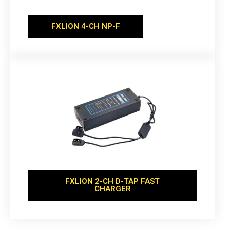
FXLION 4-CH NP-F
FXLION 2-CH D-TAP FAST
CHARGER