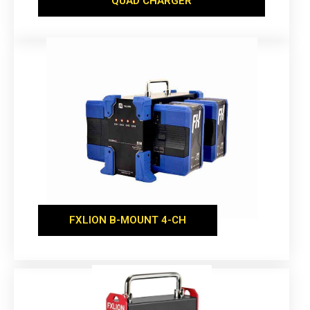
QUAD CHARGER
FXLION B-MOUNT 4-CH