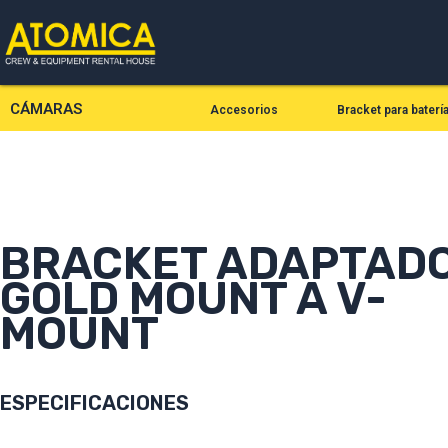
Ir
al
contenido
CÁMARAS
Accesorios
Bracket para baterí
BRACKET ADAPTAD
GOLD MOUNT A V-
MOUNT
ESPECIFICACIONES