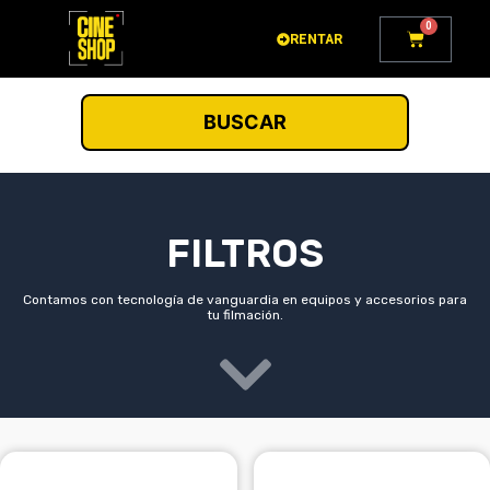
Ir
0
Carrito
al
RENTAR
contenido
BUSCAR
FILTROS
Contamos con tecnología de vanguardia en equipos y accesorios para
tu filmación.
Este
Este