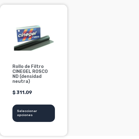
Este
producto
tiene
múltiples
variantes.
Las
opciones
se
Rollo de Filtro
pueden
CINEGEL ROSCO
elegir
ND (densidad
neutra)
en
la
$
311.09
página
de
Seleccionar
producto
opciones