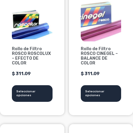
producto
producto
tiene
tiene
múltiples
múltiples
variantes.
variantes.
Las
Las
opciones
opciones
se
se
Rollo de Filtro
Rollo de Filtro
pueden
pueden
ROSCO ROSCOLUX
ROSCO CINEGEL –
elegir
elegir
– EFECTO DE
BALANCE DE
COLOR
COLOR
en
en
la
la
$
311.09
$
311.09
página
página
de
de
Seleccionar
Seleccionar
producto
producto
opciones
opciones
Este
Este
Rango