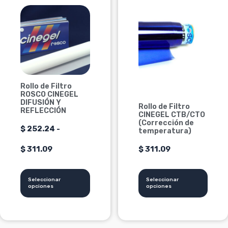
producto
producto
tiene
de
tiene
múltiples
múltiples
precios:
variantes.
variantes.
Las
Las
desde
opciones
opciones
se
$ 252.24
se
Rollo de Filtro
pueden
pueden
ROSCO CINEGEL
hasta
elegir
elegir
DIFUSIÓN Y
Rollo de Filtro
REFLECCIÓN
en
en
CINEGEL CTB/CTO
$ 311.09
(Corrección de
la
la
$
252.24
-
temperatura)
página
página
$
311.09
$
311.09
de
de
producto
producto
Seleccionar
Seleccionar
opciones
opciones