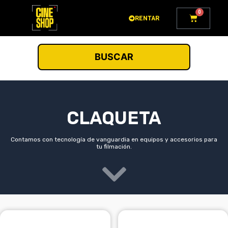
Ir
0
Carrito
al
RENTAR
contenido
BUSCAR
CLAQUETA
Contamos con tecnología de vanguardia en equipos y accesorios para
tu filmación.