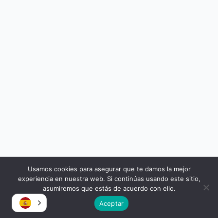
Usamos cookies para asegurar que te damos la mejor
Copyright © 2026
experiencia en nuestra web. Si continúas usando este sitio,
Atomica | Crew & Equipment Rental House.
asumiremos que estás de acuerdo con ello.
Aceptar